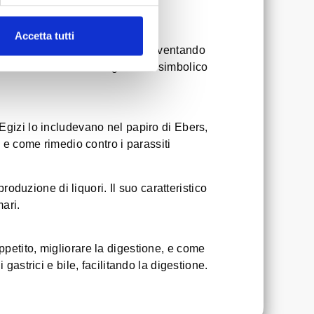
Accetta tutti
si è diffusa in tutta Europa, diventando
ianta ha assunto un significato simbolico
 Egizi lo includevano nel papiro di Ebers,
e e come rimedio contro i parassiti
duzione di liquori. Il suo caratteristico
ari.
ppetito, migliorare la digestione, e come
gastrici e bile, facilitando la digestione.