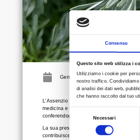
Consenso
Questo sito web utilizza i c
Utilizziamo i cookie per perso
Gennaio 5, 2024
nostro traffico. Condividiamo 
di analisi dei dati web, pubbl
che hanno raccolto dal tuo uti
L’Assenzio Romano, noto scientificamente 
medicina e della distilleria. Questa erba, 
Selezione
conferendogli un carattere distintivo e un
Necessari
del
consenso
La sua presenza sotto forma di estratto no
contribuisce anche alle sue proprietà dig