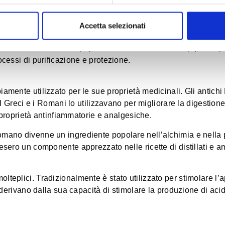
dizione erboristica e innovazione distillatoria.
Accetta selezionati
 con origini che risalgono al Medio Oriente. La sua presenza 
li e nelle tradizioni popolari. Nel corso dei secoli, questa p
cessi di purificazione e protezione.
mente utilizzato per le sue proprietà medicinali. Gli antichi
 I Greci e i Romani lo utilizzavano per migliorare la digestion
e proprietà antinfiammatorie e analgesiche.
ano divenne un ingrediente popolare nell’alchimia e nella pro
sero un componente apprezzato nelle ricette di distillati e am
teplici. Tradizionalmente è stato utilizzato per stimolare l’a
 derivano dalla sua capacità di stimolare la produzione di acidi 