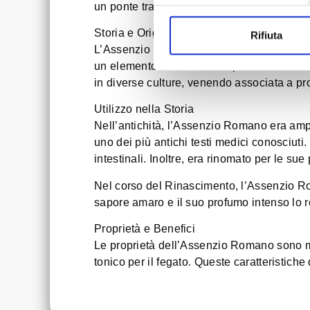
un ponte tra passato e presente, unendo tra
Storia e Origini
Rifiuta
L’Assenzio Romano vanta una storia antica,
un elemento comune nelle pratiche medicina
in diverse culture, venendo associata a pro
Utilizzo nella Storia
Nell’antichità, l’Assenzio Romano era ampia
uno dei più antichi testi medici conosciuti.
intestinali. Inoltre, era rinomato per le su
Nel corso del Rinascimento, l’Assenzio Rom
sapore amaro e il suo profumo intenso lo re
Proprietà e Benefici
Le proprietà dell’Assenzio Romano sono mol
tonico per il fegato. Queste caratteristiche