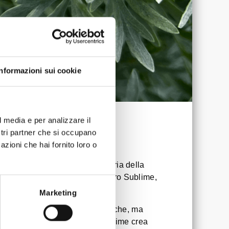
Informazioni sui cookie
l media e per analizzare il
ostri partner che si occupano
azioni che hai fornito loro o
 ruolo fondamentale nella storia della
degli ingredienti chiave dell’Amaro Sublime,
Marketing
te amare e intensamente aromatiche, ma
rno come quello dell’Amaro Sublime crea