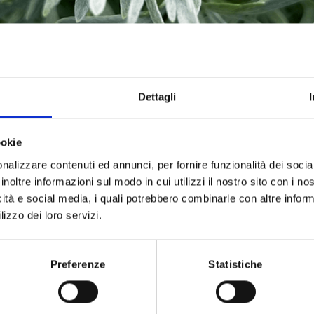
Dettagli
ookie
nalizzare contenuti ed annunci, per fornire funzionalità dei socia
inoltre informazioni sul modo in cui utilizzi il nostro sito con i n
icità e social media, i quali potrebbero combinarle con altre inform
lizzo dei loro servizi.
come Artemisia absinthium L., è una pianta che ha giocato un
con le sue radici profonde nella storia e nella cultura, è uno 
a ricchezza aromatica senza pari.
Preferenze
Statistiche
n solo arricchisce il profilo aromatico della bevanda con no
estive. L’aggiunta di questa erba storica in un contesto mode